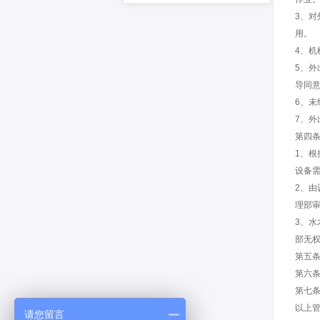
3、
用。
4、
5、
导同
6、
7、
第四条
1、
设备
2、
理部
3、
部无
第五条
第六条
第七
以上
请您留言