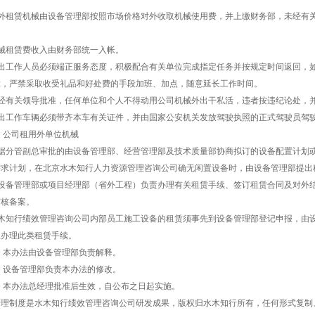
对外租赁机械由设备管理部按照市场价格对外收取机械使用费，并上缴财务部，未经有
机械租赁费收入由财务部统一入帐。
外出工作人员必须端正服务态度，积极配合有关单位完成指定任务并按规定时间返回，
意，严禁采取收受礼品和好处费的手段加班、加点，随意延长工作时间。
未经有关领导批准，任何单位和个人不得动用公司机械外出干私活，违者按违纪论处，
外出工作车辆必须带齐本车有关证件，并由国家公安机关发放驾驶执照的正式驾驶员驾
 公司租用外单位机械
根据分管副总审批的由设备管理部、经营管理部及技术质量部协商拟订的设备配置计划
需求计划，在北京水木知行人力资源管理咨询公司确无闲置设备时，由设备管理部提出
由设备管理部或项目经理部（省外工程）负责办理有关租赁手续、签订租赁合同及对外
审核备案。
水木知行绩效管理咨询公司内部员工施工设备的租赁须事先到设备管理部登记申报，由
权办理此类租赁手续。
 本办法由设备管理部负责解释。
 设备管理部负责本办法的修改。
条 本办法总经理批准后生效，自公布之日起实施。
管理制度是水木知行绩效管理咨询公司研发成果，版权归水木知行所有，任何形式复制