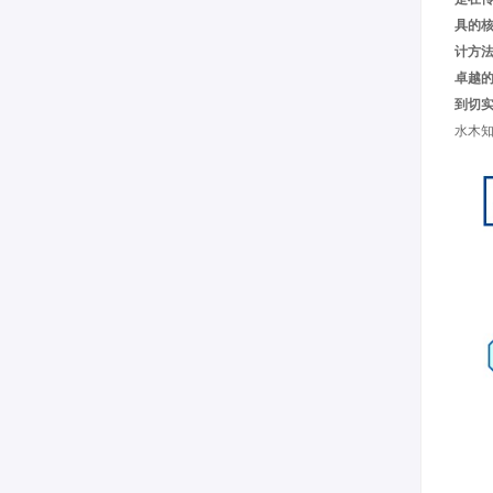
具的
计方
卓越
到切
水木知