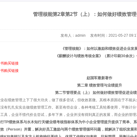
管理核能第2章第2节（上）：如何做好绩效管
发布人：admin 发布时间：2021-05-27 09:1
《管理核能》：如何以激励和绩效促进企业发
《薪酬设计与绩效考核全案》（累计印刷30余次）
图书购买链接
图书购买链接
赵国军最新著作
第二章 绩效管理与业绩提升
第二节管理要点（上） 如何做好绩效管理促进业绩
企业在绩效管理上下了很大功夫，做了很多尝试，但收效甚微。其根本原因在于不能从
，没有扎扎实实去做绩效管理工作。甚至有些企业，各种考核工具轮番使用，平衡计分
新工具，企业不惜代价去尝试，多年下来，企业并没有得到真正的发展，而企业的管理
行TP绩效体系与水木知行关键业绩考核指标体系为中小企业管理提升提供了简单、系
效（Person）并重，解决好员工激励与两个绩效管理循环问题，就解决了组织发展
统KPI考核以及东方人性格特征基础上，体现了传统KPI考核、目标管理、平衡计分