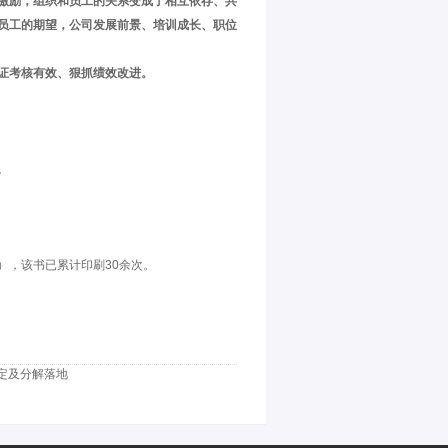
激励，组织和员工的关系变成了相互依存、共
员工的期望，
公司发展前景、培训成长、职位
证考核有效、狠抓绩效改进。
。
）
，该书已累计印刷30余次。
定及分解落地