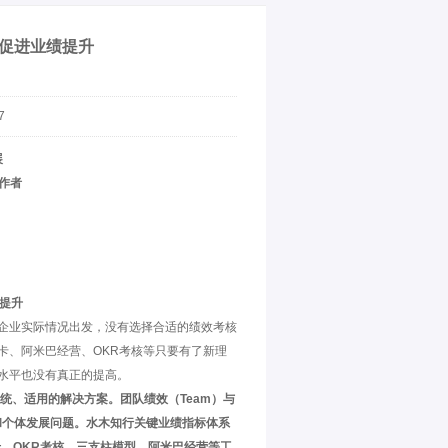
理促进业绩提升
7
展
作者
提升
企业实际情况出发，没有选择合适的绩效考核
卡、阿米巴经营、OKR考核等只要有了新理
水平也没有真正的提高。
统、适用的解决方案。团队绩效（Team）与
和个体发展问题。水木知行关键业绩指标体系
卡、OKR考核、三支柱模型、阿米巴经营等工