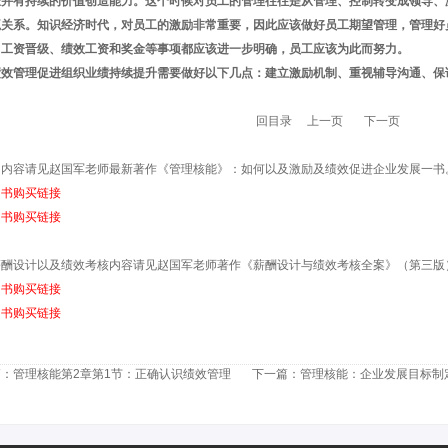
长并有持续的价值创造能力。这个时候对员工的管理往往是从管理、控制转变成领导、
赢关系。知识经济时代，对员工的激励非常重要，因此应该做好员工期望管理，管理好
、工资晋级、绩效工资和奖金等事项都应该进一步明确，员工应该为此而努力。
绩效管理促进组织业绩持续提升需要做好以下几点：建立激励机制、重视辅导沟通、保
回目录
上一页
下一页
细内容请见赵国军老师
最新著作
《管理核能》
：
如何以及激励及绩效促进企业发展
一书
图书购买链接
图书购买链接
薪酬设计以及绩效考核内容请见赵国军老师
著作
《薪酬设计与绩效考核全案》（第三版
图书购买链接
图书购买链接
篇：
管理核能第2章第1节：正确认识绩效管理
下一篇：
管理核能：企业发展目标制