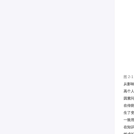
图 2
从影
高个
因素问
在传
生了
一致
在知