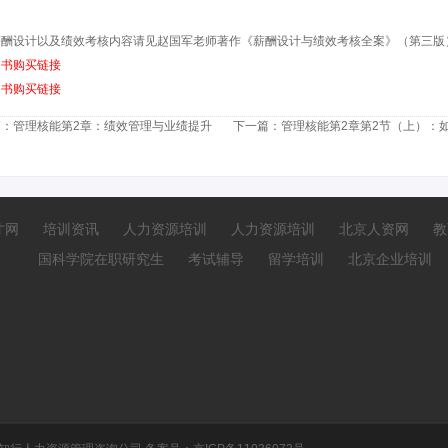
薪酬设计以及绩效考核内容请见赵国军老师
著作
《薪酬设计与绩效考核全案》（第三版
图书购买链接
图书购买链接
篇：
管理核能第2章：绩效管理与业绩提升
下一篇：
管理核能第2章第2节（上）：
才网
培训资讯
人力资源培训
人力资源培训
北京人资网
教
国科学院在职研究生
考试辅导
留学培训
北京企业培训