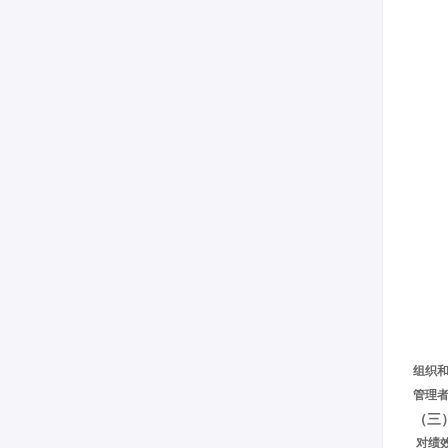
组织
管理
（三
对绩