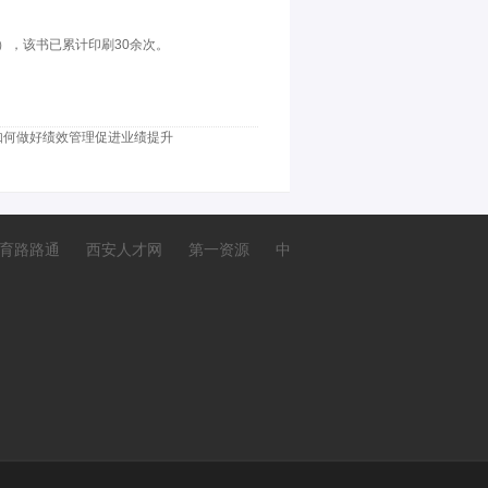
）
，该书已累计印刷30余次。
如何做好绩效管理促进业绩提升
育路路通
西安人才网
第一资源
中