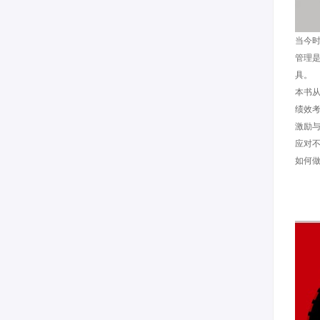
当今
管理
具。
本书
绩效
激励
应对
如何